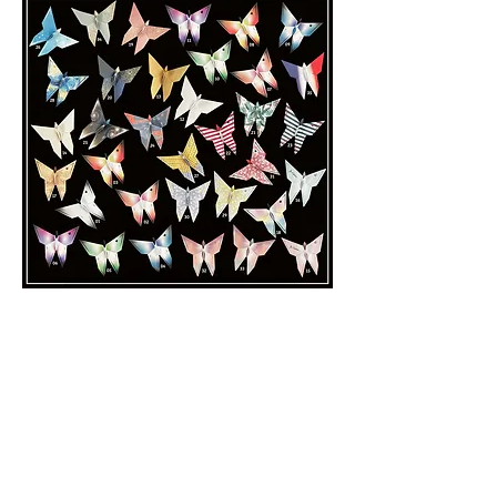
Des petits papillons pleins de
douceur et de symbolique:
- A apposer contre le défunt lors
de la mise en bière -